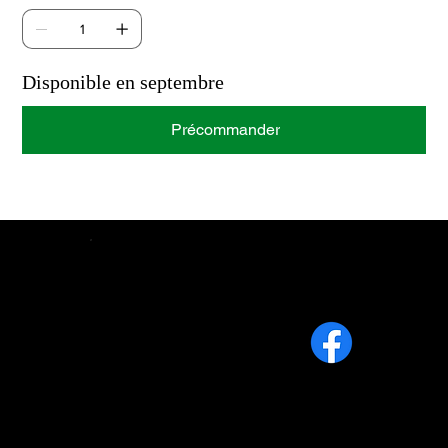
Disponible en septembre
Précommander
Contact
Info@lafermeaufonddu2.ca
819 640-9486
1113, 2e rang Sud, Weedon (Qc)
J0B 3J0