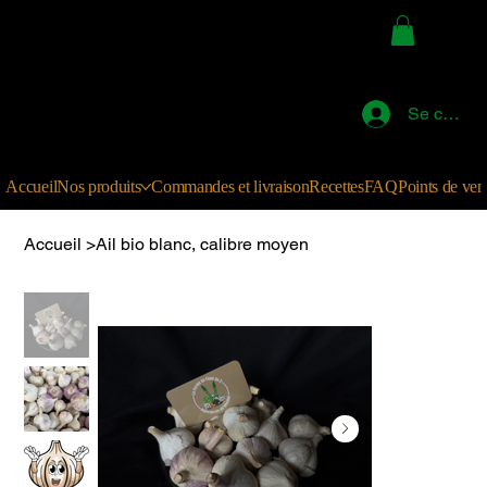
La Ferme au Fond du 2
Se connec
Accueil
Nos produits
Commandes et livraison
Recettes
FAQ
Points de ven
Accueil
>
Ail bio blanc, calibre moyen