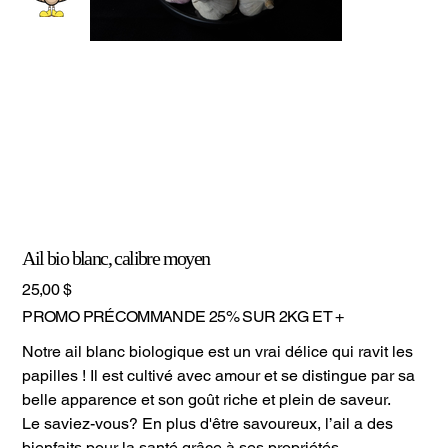
Ail bio blanc, calibre moyen
Prix
25,00 $
PROMO PRÉCOMMANDE 25% SUR 2KG ET +
Notre ail blanc biologique est un vrai délice qui ravit les
papilles ! Il est cultivé avec amour et se distingue par sa
belle apparence et son goût riche et plein de saveur.
Le saviez-vous? En plus d'être savoureux, l’ail a des
bienfaits pour la santé grâce à ses propriétés