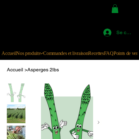
La Ferme au Fond du 2
Se connec
Accueil
Nos produits
Commandes et livraison
Recettes
FAQ
Points de ven
Accueil
>
Asperges 2lbs