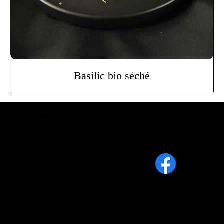
Basilic bio séché
Contact
Info@lafermeaufonddu2.ca
819 640-9486
1113, 2e rang Sud, Weedon (Qc)
J0B 3J0