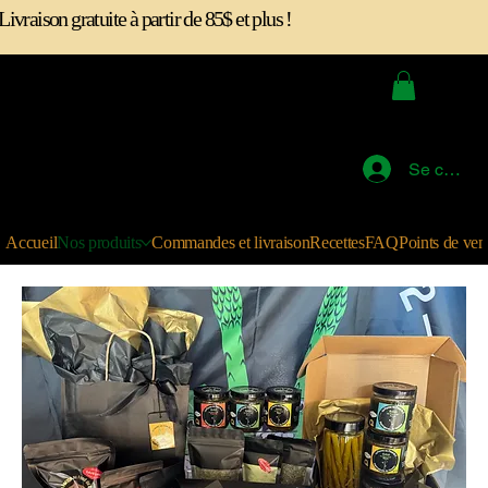
Livraison gratuite à partir de 85$ et plus !
La Ferme au Fond du 2
Se connec
Accueil
Nos produits
Commandes et livraison
Recettes
FAQ
Points de ven