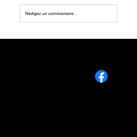
Rédigez un commentaire...
Contact
Info@lafermeaufonddu2.ca
819 640-9486
1113, 2e rang Sud, Weedon (Qc)
J0B 3J0
Menu